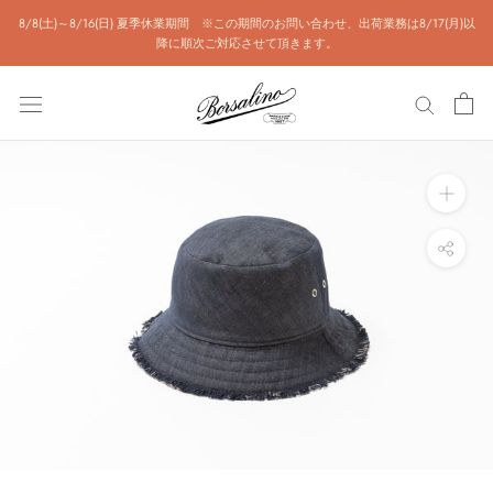
Skip
8/8(土)～8/16(日) 夏季休業期間 ※この期間のお問い合わせ、出荷業務は8/17(月)以
降に順次ご対応させて頂きます。