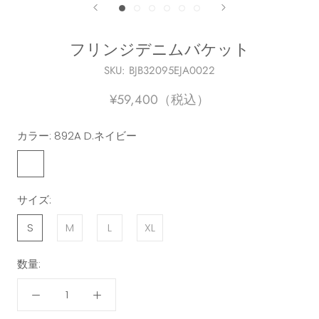
フリンジデニムバケット
SKU:
BJB32095EJA0022
¥59,400（税込）
カラー:
892A D.ネイビー
サイズ:
S
M
L
XL
数量: